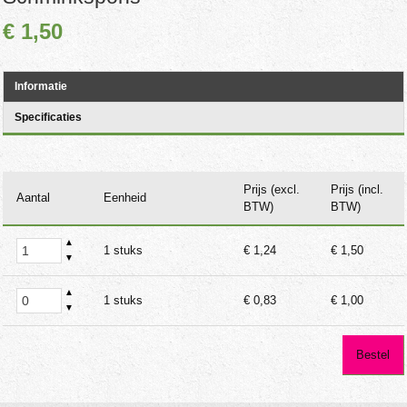
€
1
,
50
Informatie
Specificaties
Prijs (excl.
Prijs (incl.
Aantal
Eenheid
BTW)
BTW)
▲
1 stuks
€ 1,24
€ 1,50
▼
▲
1 stuks
€ 0,83
€ 1,00
▼
Bestel