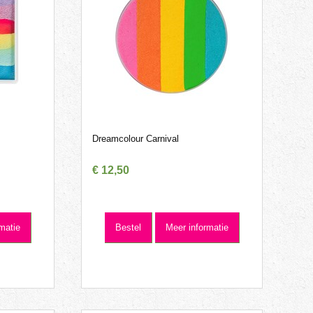
l
Dreamcolour Carnival
€
12
,
50
matie
Bestel
Meer informatie