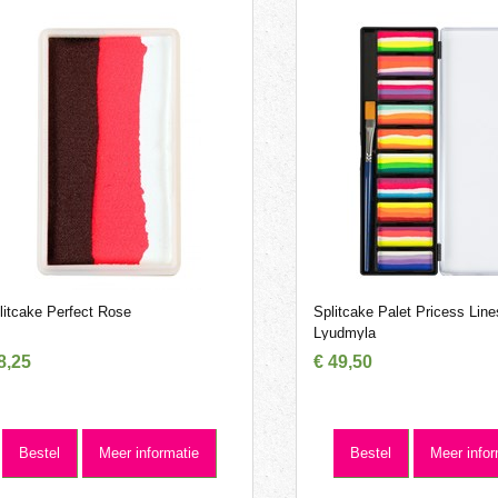
litcake Perfect Rose
Splitcake Palet Pricess Line
Lyudmyla
8
,
25
€
49
,
50
Bestel
Meer informatie
Bestel
Meer infor