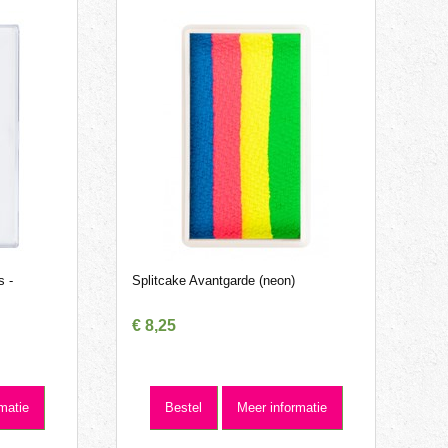
s -
Splitcake Avantgarde (neon)
€
8
,
25
matie
Bestel
Meer informatie