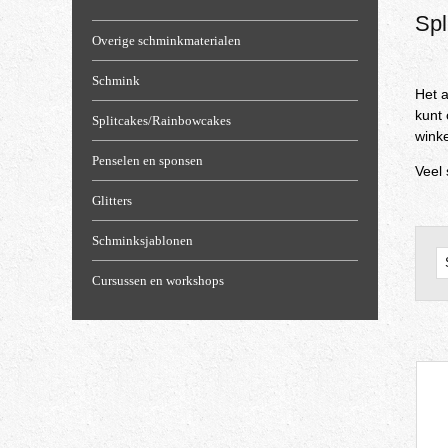
Spl
Overige schminkmaterialen
Schmink
Het a
kunt 
Splitcakes/Rainbowcakes
winke
Penselen en sponsen
Veel
Glitters
Schminksjablonen
Cursussen en workshops