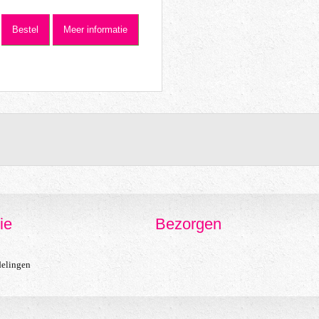
Bestel
Meer informatie
ie
Bezorgen
delingen