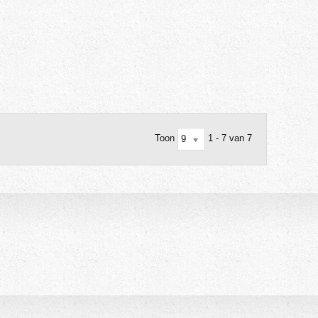
Toon
1 - 7 van 7
9