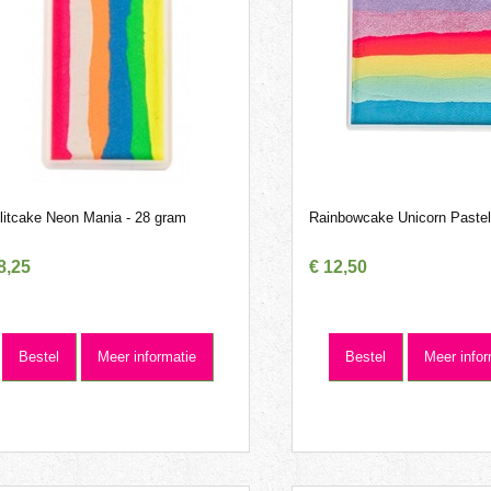
litcake Neon Mania - 28 gram
Rainbowcake Unicorn Paste
8
,
25
€
12
,
50
Bestel
Meer informatie
Bestel
Meer infor